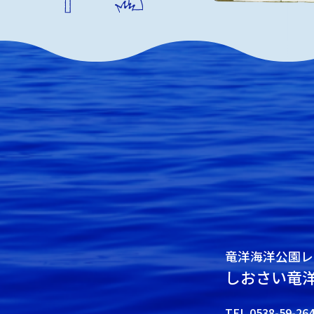
竜洋海洋公園レ
しおさい竜
TEL.0538-59-26