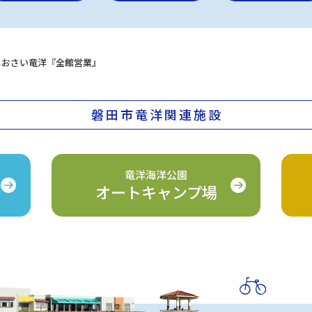
) しおさい竜洋『全館営業』
磐田市竜洋関連施設
竜洋海洋公園
オートキャンプ場