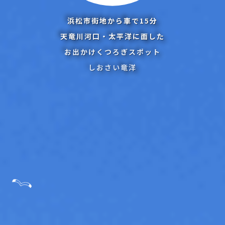
浜松市街地から車で
15
分
天竜川河口・太平洋に面した
お出かけくつろぎスポット
しおさい竜洋