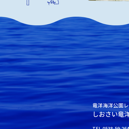
竜洋海洋公園レ
しおさい竜
TEL.0538-59-26