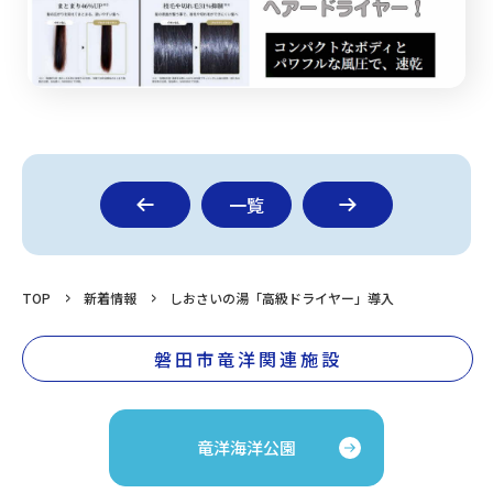
一覧
TOP
新着情報
しおさいの湯「高級ドライヤー」導入
磐田市竜洋関連施設
竜洋海洋公園