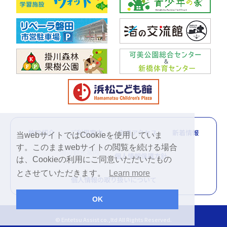
施設紹介
ご利用案内
交通アクセス
新着情報
当webサイトではCookieを使用していま
す。このままwebサイトの閲覧を続ける場合
周辺観光案内
個人情報保護方針
は、Cookieの利用にご同意いただいたもの
とさせていただきます。
Learn more
個人情報の取り扱いについて
OK
© Entetsu Assist co.,ltd All Rights Reserved.