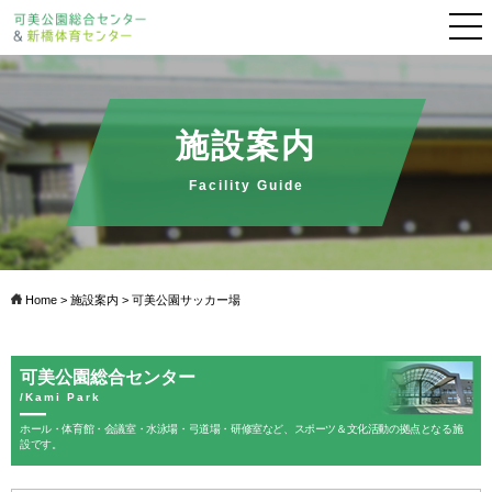
施設案内
Facility Guide
Home
>
施設案内
> 可美公園サッカー場
可美公園総合センター
/Kami Park
ホール・体育館・会議室・水泳場・弓道場・研修室など、スポーツ＆文化活動の拠点となる施
設です。