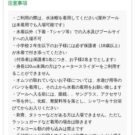
注意事項
・ご利用の際は、水泳帽を着用してください(屋外プール
は未着用でも入場可能です）
・水着以外（下着・Tシャツ等）での入水及びプールサイ
ドへの入場不可
・小学校２年生以下のお子様には必ず保護者（18歳以上）
が水着で付き添ってください
（付添者は保護者1名につき、お子様2名までとします）
・身長120㎝未満の方はウォータースライダーをご利用す
ることができません
・オムツの取れていないお子様については、水遊び用等の
パンツを着用し、その上から水着の着用をお願い致します
・プールへ入る前には、眼鏡、、サングラス、アクセサリ
ー等を外し、化粧、整髪料等を落とし、シャワーを十分浴
びてからお入りください
・刺青、タトゥーなどがある方は入場できません。ただし
ラッシュガードなど着用の場合は除きます
・アルコール類の持ち込みは禁止です