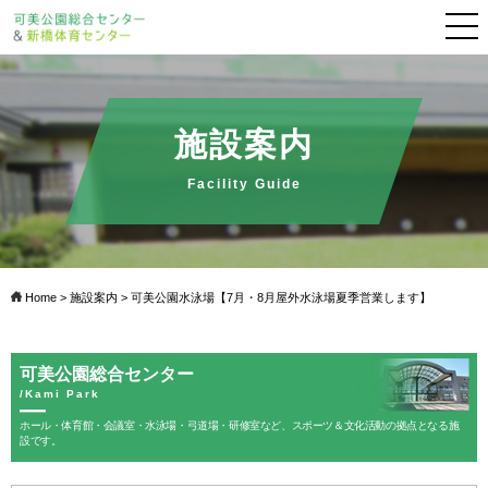
施設案内
Facility Guide
Home
>
施設案内
> 可美公園水泳場【7月・8月屋外水泳場夏季営業します】
可美公園総合センター
/Kami Park
ホール・体育館・会議室・水泳場・弓道場・研修室など、スポーツ＆文化活動の拠点となる施
設です。