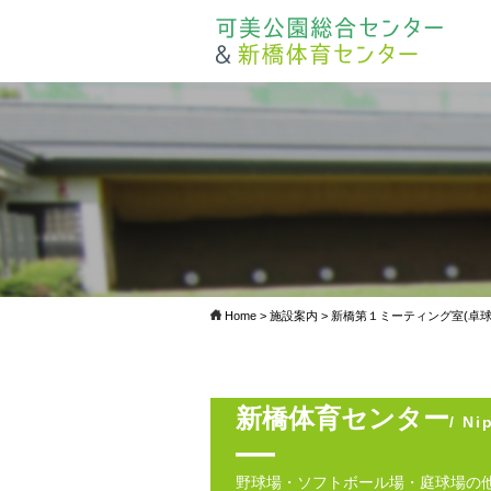
Home
>
施設案内
> 新橋第１ミーティング室(卓球
新橋体育センター
/ Ni
野球場・ソフトボール場・庭球場の