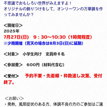
不思議でおもしろい世界がみえますよ！
オリジナルの飾りつけをして、オンリーワンの万華鏡を作
ってみませんか？
＜開催日＞
2025年
7月27日(日) 9：30～10:30（1時間程度）
※少雨開催（荒天の場合は8月3日(日)に延期）
＜対象＞ 小学生向け 定員枠６名
＜参加費＞
600円（材料代含む）
予約不要・先着順・枠数達し次第、受付
＜受付＞
終了。
＜お願い＞
・発熱、風邪症状のある方、体調不良の方のご参加はご遠