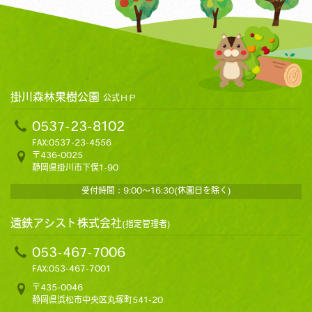
掛川森林果樹公園
公式ＨＰ
0537-23-8102
FAX:0537-23-4556
〒436-0025
静岡県掛川市下俣1-90
受付時間：9:00～16:30(休園日を除く)
遠鉄アシスト株式会社
(指定管理者)
053-467-7006
FAX:053-467-7001
〒435-0046
静岡県浜松市中央区丸塚町541-20