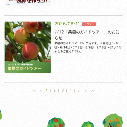
記事をご確認ください
2026/06/11
7/12「果樹のガイドツアー」のお知
らせ
果樹のガイドツアーのご案内です。＊開催日 5/10
㈰・6/14㈰・7/12㈰・8/9㈰・9/13㈰ ＊詳しくは
本文をご覧ください。
<<
<
1
2
3
4
5
>
>>