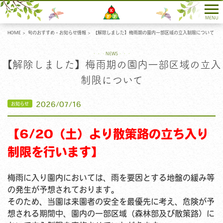
各種お問い合わせ
MENU
HOME
旬のおすすめ・お知らせ情報
【解除しました】梅雨期の園内一部区域の立入制限について
NEWS
【解除しました】梅雨期の園内一部区域の立入
制限について
2026/07/16
【6/20（土）より散策路の立ち入り
制限を行います】
梅雨に入り園内においては、雨を要因とする地盤の緩み等
の発生が予想されております。
そのため、当園は来園者の安全を最優先に考え、危険が予
想される期間中、園内の一部区域（森林部及び散策路）に