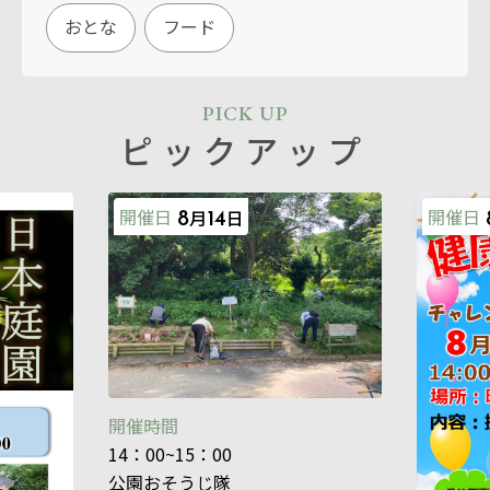
おとな
フード
PICK UP
ピックアップ
開催日
開催日
月
日
8
14
開催時間
14：00~15：00
公園おそうじ隊