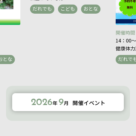
だれでも
こども
おとな
開催時間
14：00～
健康体力
おとな
だれで
2026
9
開催イベント
年
月