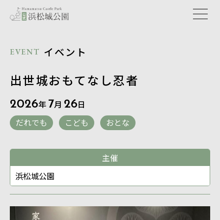
イベント
EVENT
出世城おもてなし忍者
2026
年
7
月
26
日
だれでも
こども
おとな
主催
浜松城公園