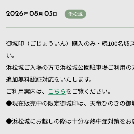
2026
年
08
月
03
日
浜松城
御城印（ごじょういん）購入のみ・続100名城
い。
浜松城ご入場の方で浜松城公園駐車場ご利用の
追加無料認証対応をいたします。
ご利用案内は、
こちら
をご覧ください。
●現在販売中の限定御城印は、天竜ひのきの御
●浜松城にお越しの際は十分な熱中症対策をお