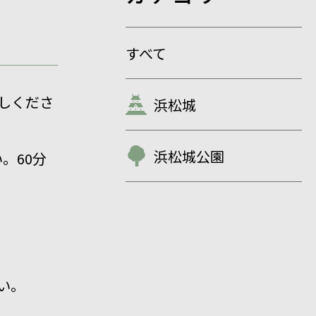
すべて
しくださ
浜松城
浜松城公園
。60分
い。