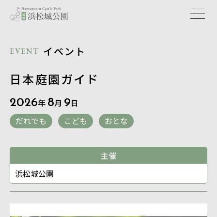
イベント
EVENT
日本庭園ガイド
2026
年
8
月
9
日
だれでも
こども
おとな
主催
浜松城公園